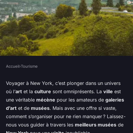
Accueil
›
Tourisme
TOURISME
Comment organiser une visite
Voyager à New York, c’est plonger dans un univers
où l’
art
et la
culture
sont omniprésents. La
ville
est
des musées et galeries d'art à
une véritable
mécène
pour les amateurs de
galeries
New York, USA ?
d’art
et de
musées
. Mais avec une offre si vaste,
comment s’organiser pour ne rien manquer ? Laissez-
Lisa
•
11 septembre 2024
•
6 min de lecture
nous vous guider à travers les
meilleurs musées
de