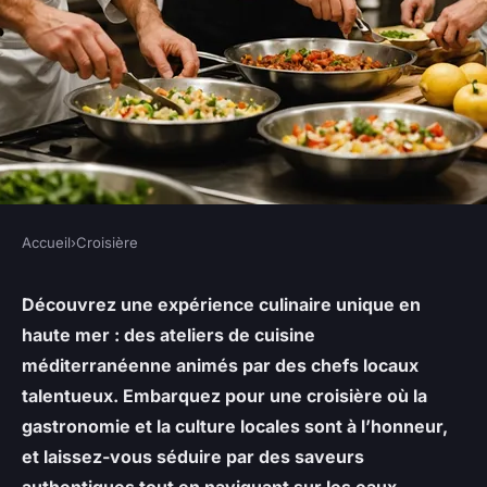
Accueil
›
Croisière
CROISIÈRE
Quelle croisière propose des
Découvrez une expérience culinaire unique en
haute mer : des ateliers de cuisine
ateliers de cuisine
méditerranéenne animés par des chefs locaux
méditerranéenne avec des
talentueux. Embarquez pour une croisière où la
chefs locaux?
gastronomie et la culture locales sont à l’honneur,
et laissez-vous séduire par des saveurs
Lisa
•
10 septembre 2024
•
6 min de lecture