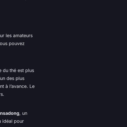
ur les amateurs
vous pouvez
e du thé est plus
l’un des plus
nt à l’avance. Le
s.
Insadong
, un
u idéal pour