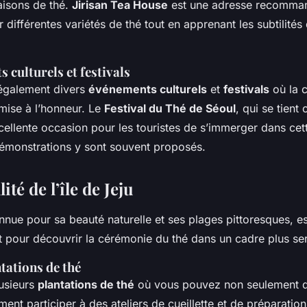
aisons de thé.
Jirisan Tea House
est une adresse recomma
différentes variétés de thé tout en apprenant les subtilités 
 culturels et festivals
également divers
événements culturels
et
festivals
où la 
mise à l’honneur. Le
Festival du Thé de Séoul
, qui se tien
xcellente occasion pour les touristes de s’immerger dans cett
 démonstrations y sont souvent proposés.
ité de l’île de Jeju
nnue pour sa beauté naturelle et ses plages pittoresques, es
t pour découvrir la cérémonie du thé dans un cadre plus ser
ntations de thé
usieurs
plantations de thé
où vous pouvez non seulement d
ment participer à des ateliers de cueillette et de préparatio