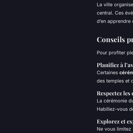
La ville organis
central. Ces év
d’en apprendre 
Conseils p
Pour profiter p
Planifiez à l’
Certaines
cérém
des temples et d
Respectez les
La cérémonie du 
Habillez-vous de
Explorez et e
Ne vous limitez