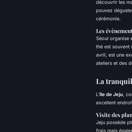
découvrir les m
pouvez déguster 
cérémonie.
Les évènements
Séoul organise 
thé est souvent 
avril, est une e
ateliers et des
La tranquill
L’
île de Jeju
, co
excellent endroi
Visite des pla
Jeju possède pl
frais mais égale