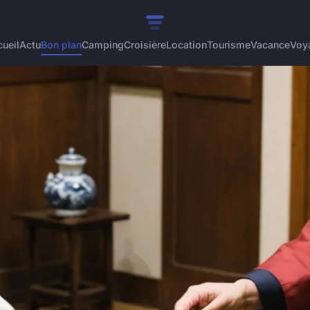
ueil
Actu
Bon plan
Camping
Croisière
Location
Tourisme
Vacance
Voy