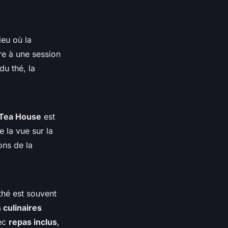
ieu où la
re à une session
u thé, la
Tea House
est
e la vue sur la
ons de la
thé est souvent
 culinaires
vec
repas inclus
,