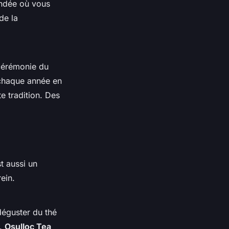
ndée où vous
de la
cérémonie du
t chaque année en
e tradition. Des
t aussi un
ein.
éguster du thé
n.
Osulloc Tea