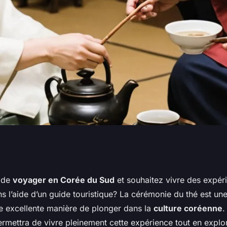
 à des cérémonies
 de
voyager en Corée du Sud
et souhaitez vivre des expér
s l’aide d’un guide touristique? La cérémonie du thé est une
Sud sans guide
ne excellente manière de plonger dans la
culture coréenne
.
rmettra de vivre pleinement cette expérience tout en explo