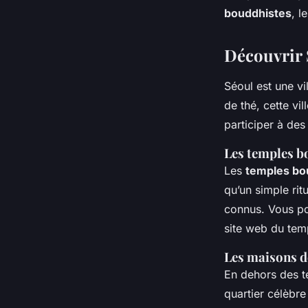
touristique?
bouddhistes
, l
Découvrir 
Lisa
•
11 septembre 2024
•
5 min de lecture
Séoul est une v
de thé, cette vi
participer à des
Les temples bo
Les
temples bo
qu’un simple rit
connus. Vous po
site web du tem
Les maisons de
En dehors des 
quartier célèbre 