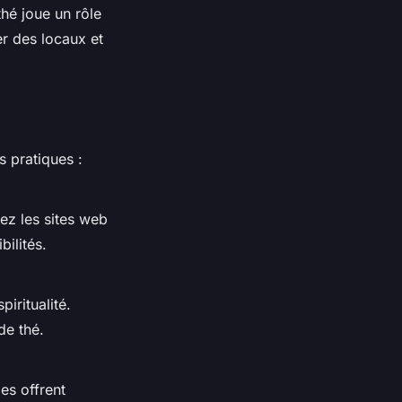
thé joue un rôle
r des locaux et
s pratiques :
ez les sites web
bilités.
iritualité.
de thé.
les offrent