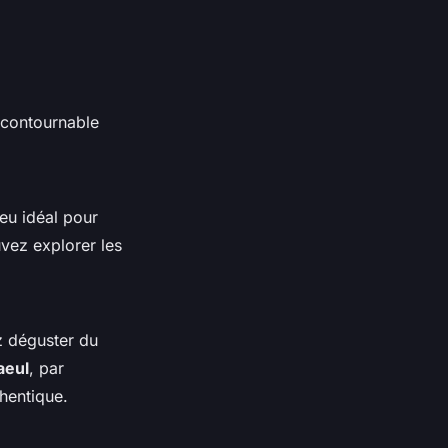
ncontournable
eu idéal pour
vez explorer les
z déguster du
eul
, par
hentique.