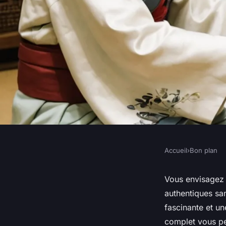
Accueil
›
Bon plan
BON PLAN
Comment participer
Vous envisagez
authentiques san
de thé en Corée du 
fascinante et u
complet vous pe