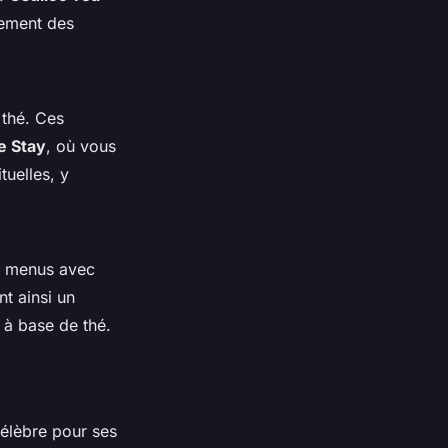
lement des
thé. Ces
e Stay
, où vous
tuelles, y
s menus avec
nt ainsi un
s à base de thé.
élèbre pour ses