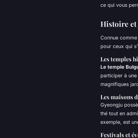
ce qui vous per
Histoire e
Connue comme l
pour ceux qui s’
Les temples h
Le temple Bulg
participer à un
magnifiques jard
Les maisons de
Gyeongju possèd
thé tout en admi
exemple, est un
Festivals et 